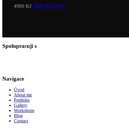
4900
Kč
ADD TO CART
3/3
Spolupracuji s
Navigace
Úvod
About me
Portfolio
Gallery
Workshops
Blog
Contact