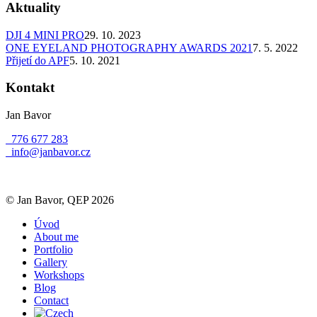
Aktuality
DJI 4 MINI PRO
29. 10. 2023
ONE EYELAND PHOTOGRAPHY AWARDS 2021
7. 5. 2022
Přijetí do APF
5. 10. 2021
Kontakt
Jan Bavor
776 677 283
info@janbavor.cz
© Jan Bavor, QEP 2026
Úvod
About me
Portfolio
Gallery
Workshops
Blog
Contact