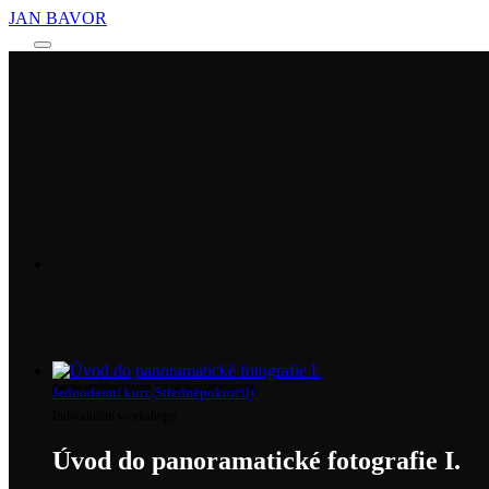
JAN BAVOR
Main
menu
Jednodenní kurz
Středněpokročilý
Individuální workshopy
Úvod do panoramatické fotografie I.