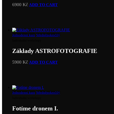
6900
Kč
ADD TO CART
Jednodenní kurz
Středněpokročilý
Individuální workshopy
Základy ASTROFOTOGRAFIE
5900
Kč
ADD TO CART
Jednodenní kurz
Středněpokročilý
Individuální workshopy
Fotíme dronem I.