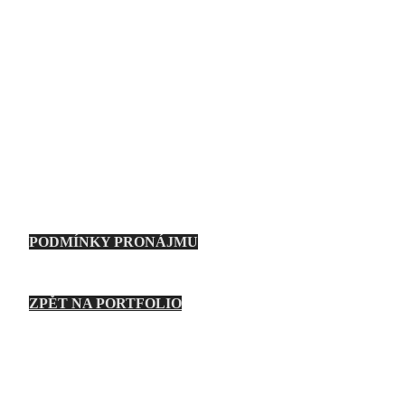
Deštníky, odrazné desky
LED RGB panel
Vedle pronájmu techniky nabízím odbornou asistenci. Jste
fotograf, který nedisponuje touto technikou, protože ji běžně
nepoužíváte? Oslovte mě a určitě se dohodneme na
pronájmu a asistenci. Pomůžu Vám scénu nasvítit a Vy se
budete věnovat jen záběru.
Místo předání: dle dohody, Hradec Králové
PODMÍNKY PRONÁJMU
ZPĚT NA PORTFOLIO
Spolupracuji s