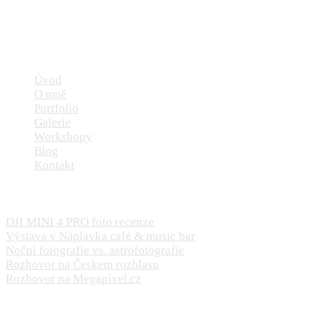
Navigace
Úvod
O mně
Portfolio
Galerie
Workshopy
Blog
Kontakt
Aktuality
DJI MINI 4 PRO foto recenze
29. 10. 2023
Výstava v Náplavka café & music bar
29. 4. 2023
Noční fotografie vs. astrofotografie
28. 4. 2023
Rozhovor na Českem rozhlasu
14. 9. 2022
Rozhovor na Megapixel.cz
16. 8. 2022
Kontakt