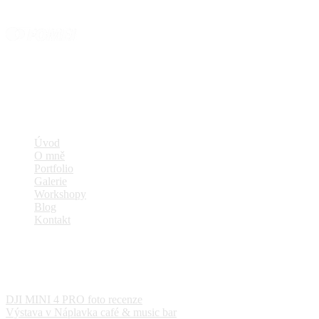
Navigace
Úvod
O mně
Portfolio
Galerie
Workshopy
Blog
Kontakt
Aktuality
DJI MINI 4 PRO foto recenze
29. 10. 2023
Výstava v Náplavka café & music bar
29. 4. 2023