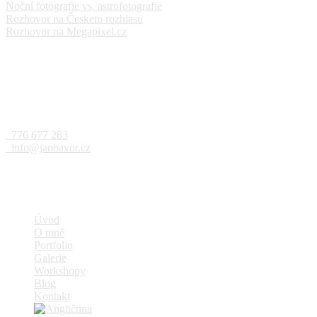
Noční fotografie vs. astrofotografie
28. 4. 2023
Rozhovor na Českem rozhlasu
14. 9. 2022
Rozhovor na Megapixel.cz
16. 8. 2022
Kontakt
Jan Bavor
776 677 283
info@janbavor.cz
© Jan Bavor, QEP 2026
Úvod
O mně
Portfolio
Galerie
Workshopy
Blog
Kontakt