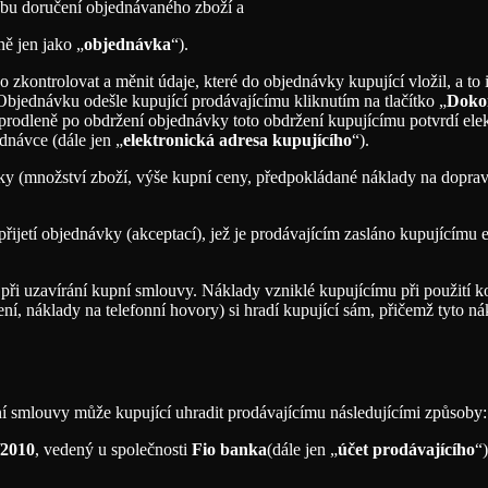
obu doručení objednávaného zboží a
ě jen jako „
objednávka
“).
zkontrolovat a měnit údaje, které do objednávky kupující vložil, a to
Objednávku odešle kupující prodávajícímu kliknutím na tlačítko „
Doko
rodleně po obdržení objednávky toto obdržení kupujícímu potvrdí elek
dnávce (dále jen „
elektronická adresa kupujícího
“).
ávky (množství zboží, výše kupní ceny, předpokládané náklady na dopra
ijetí objednávky (akceptací), jež je prodávajícím zasláno kupujícímu e
 při uzavírání kupní smlouvy. Náklady vzniklé kupujícímu při použití 
ní, náklady na telefonní hovory) si hradí kupující sám, přičemž tyto nák
ní smlouvy může kupující uhradit prodávajícímu následujícími způsoby:
/2010
, vedený u společnosti
Fio banka
(dále jen „
účet prodávajícího
“)