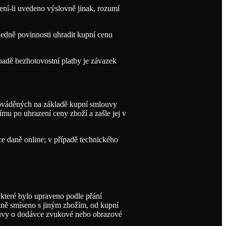
ení-li uvedeno výslovně jinak, rozumí
ledně povinnosti uhradit kupní cenu
padě bezhotovostní platby je závazek
prováděných na základě kupní smlouvy
mu po uhrazení ceny zboží a zašle jej v
ce daně online; v případě technického
které bylo upraveno podle přání
atně smíseno s jiným zbožím, od kupní
louvy o dodávce zvukové nebo obrazové