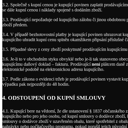
3.2. Společně s kupní cenou je kupující povinen zaplatit prodávající
se dále kupní cenou i náklady spojené s dodáním zboží.
3.3. Prodávající nepožaduje od kupujícího zálohu či jinou obdobnou 
zboží předem.
3.4. V případě bezhotovostní platby je kupující povinen uhrazovat ku
kupujícího uhradit kupní cenu splněn okamžikem připsání příslušné čá
3.5. Případné slevy z ceny zboží poskytnuté prodávajícím kupujícím
3.6. Je-li to v obchodním styku obvyklé nebo je-li tak stanoveno ob
kupujícímu daňový doklad – fakturu. Prodávající
není
plátcem daně z 
elektronické podobě na elektronickou adresu kupujícího.
3.7. Podle zákona o evidenci tržeb je prodávající povinen vystavit ku
výpadku pak nejpozději do 48 hodin.
4. ODSTOUPENÍ OD KUPNÍ SMLOUVY
4.1. Kupující bere na vědomí, že dle ustanovení § 1837 občanského z
kupujícího nebo pro jeho osobu, od kupní smlouvy o dodávce zboží, k
smlouvy o dodávce zboží v uzavřeném obalu, které spotřebitel z oba
nahrávky nebo počítačového programu, pokud porušil jejich původní 