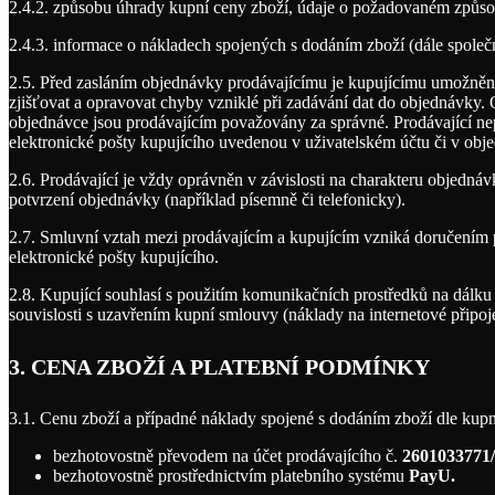
2.4.2. způsobu úhrady kupní ceny zboží, údaje o požadovaném způs
2.4.3. informace o nákladech spojených s dodáním zboží (dále společn
2.5. Před zasláním objednávky prodávajícímu je kupujícímu umožněno 
zjišťovat a opravovat chyby vzniklé při zadávání dat do objednávky. 
objednávce jsou prodávajícím považovány za správné. Prodávající nep
elektronické pošty kupujícího uvedenou v uživatelském účtu či v obje
2.6. Prodávající je vždy oprávněn v závislosti na charakteru objedn
potvrzení objednávky (například písemně či telefonicky).
2.7. Smluvní vztah mezi prodávajícím a kupujícím vzniká doručením př
elektronické pošty kupujícího.
2.8. Kupující souhlasí s použitím komunikačních prostředků na dálku
souvislosti s uzavřením kupní smlouvy (náklady na internetové připoje
3. CENA ZBOŽÍ A PLATEBNÍ PODMÍNKY
3.1. Cenu zboží a případné náklady spojené s dodáním zboží dle kup
bezhotovostně převodem na účet prodávajícího č.
2601033771
bezhotovostně prostřednictvím platebního systému
PayU.