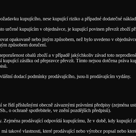
požadavku kupujícího, nese kupující riziko a případné dodatečné nákla
to určené kupujícím v objednávce, je kupující povinen převzít zboží př
učovat opakovaně nebo jiným způsobem, než bylo uvedeno v objednávce,
iným způsobem doručení.
 neporušenost obalů zboží a v případě jakýchkoliv závad toto neprodlen
 kupující zásilku od přepravce převzít. Tímto nejsou dotčena práva ku
isů.
zvláštní dodací podmínky prodávajícího, jsou-li prodávajícím vydány.
ní se řídí příslušnými obecně závaznými právními předpisy (zejména u
, o ochraně spotřebitele, ve znění pozdějších předpisů).
y. Zejména prodávající odpovídá kupujícímu, že v době, kdy kupující z
ání, má takové vlastnosti, které prodávající nebo výrobce popsal nebo kt