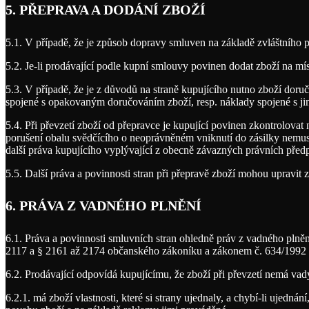
5. PŘEPRAVA A DODÁNÍ ZBOŽÍ
5.1. V případě, že je způsob dopravy smluven na základě zvláštního 
5.2. Je-li prodávající podle kupní smlouvy povinen dodat zboží na mís
5.3. V případě, že je z důvodů na straně kupujícího nutno zboží dor
spojené s opakovaným doručováním zboží, resp. náklady spojené s j
5.4. Při převzetí zboží od přepravce je kupující povinen zkontrolovat
porušení obalu svědčícího o neoprávněném vniknutí do zásilky nemusí
další práva kupujícího vyplývající z obecně závazných právních předp
5.5. Další práva a povinnosti stran při přepravě zboží mohou upravit 
6. PRÁVA Z VADNÉHO PLNĚNÍ
6.1. Práva a povinnosti smluvních stran ohledně práv z vadného plně
2117 a § 2161 až 2174 občanského zákoníku a zákonem č. 634/1992 Sb.
6.2. Prodávající odpovídá kupujícímu, že zboží při převzetí nemá vad
6.2.1. má zboží vlastnosti, které si strany ujednaly, a chybí-li ujedn