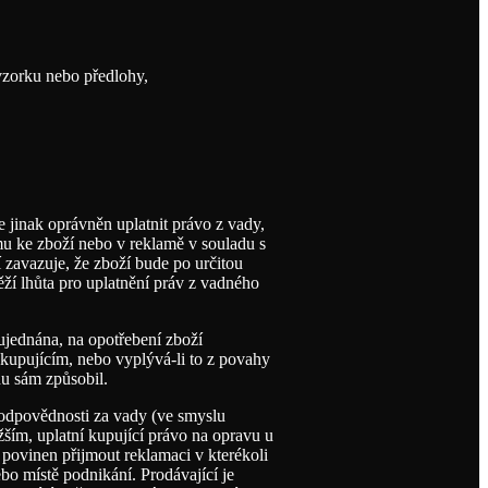
vzorku nebo předlohy,
 jinak oprávněn uplatnit právo z vady,
mu ke zboží nebo v reklamě v souladu s
í zavazuje, že zboží bude po určitou
ěží lhůta pro uplatnění práv z vadného
ujednána, na opotřebení zboží
kupujícím, nebo vyplývá-li to z povahy
du sám způsobil.
 odpovědnosti za vady (ve smyslu
žším, uplatní kupující právo na opravu u
 povinen přijmout reklamaci v kterékoli
bo místě podnikání. Prodávající je