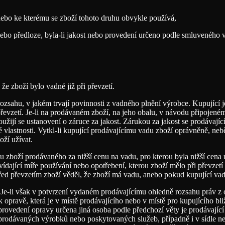
í nebo ke kterému se zboží tohoto druhu obvykle používá,
bo předloze, byla-li jakost nebo provedení určeno podle smluveného 
 že zboží bylo vadné již při převzetí.
zsahu, v jakém trvají povinnosti z vadného plnění výrobce. Kupující je
převzetí. Je-li na prodávaném zboží, na jeho obalu, v návodu připojené
užijí se ustanovení o záruce za jakost. Zárukou za jakost se prodávajíc
 vlastnosti. Vytkl-li kupující prodávajícímu vadu zboží oprávněně, neb
oží užívat.
 zboží prodávaného za nižší cenu na vadu, pro kterou byla nižší cena 
ající míře používání nebo opotřebení, kterou zboží mělo při převzetí 
řed převzetím zboží věděl, že zboží má vadu, anebo pokud kupující va
o. Je-li však v potvrzení vydaném prodávajícímu ohledně rozsahu práv z
pravě, která je v místě prodávajícího nebo v místě pro kupujícího bli
provedení opravy určena jiná osoba podle předchozí věty je prodávající
 prodávaných výrobků nebo poskytovaných služeb, případně i v sídle ne