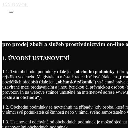
JAN BAVOR
Main
Obchodní podmí
menu
pro prodej zboží a služeb prostřednictvím on-line
1. ÚVODNÍ USTANOVENÍ
1.1. Tyto obchodní podmínky (dále jen „
obchodní podmínky
“) fir
rejstříku vedeného Magistrátem města Hradce Králové (dále jen „
prod
pozdějších předpisů (dále jen „
občanský zákoník
“) vzájemná práva a
uzavírané mezi prodávajícím a jinou fyzickou či právnickou osobou (d
provozován na webové stránce umístěné na internetové adrese www.ja
rozhraní obchodu
“).
1.2. Obchodní podmínky se nevztahují na případy, kdy osoba, která m
v rámci své podnikatelské činnosti nebo v rámci svého samostatného
1.3. Ustanovení odchylná od obchodních podmínek je možné sjednat 
ustanoveními obchodních podmínek.