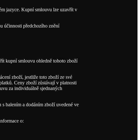
m jazyce. Kupní smlouvu lze uzavřít v
u účinnosti předchozího znění
řít kupní smlouvu ohledně tohoto zboží
ení zboží, jestliže toto zboží ze své
atků. Ceny zboží zůstávají v platnosti
uvu za individuálně sjednaných
h s balením a dodáním zboží uvedené ve
informace o: