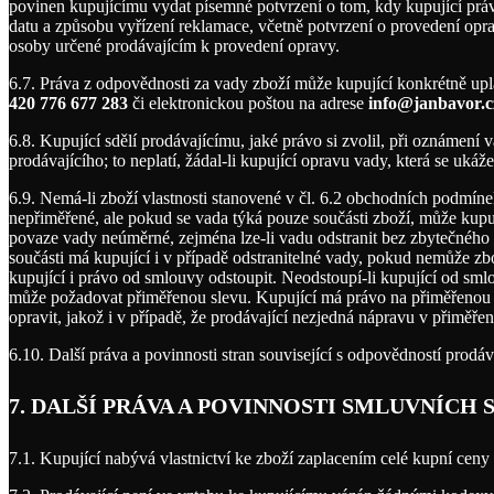
povinen kupujícímu vydat písemné potvrzení o tom, kdy kupující právo
datu a způsobu vyřízení reklamace, včetně potvrzení o provedení opra
osoby určené prodávajícím k provedení opravy.
6.7. Práva z odpovědnosti za vady zboží může kupující konkrétně up
420 776 677 283
či elektronickou poštou na adrese
info@janbavor.c
6.8. Kupující sdělí prodávajícímu, jaké právo si zvolil, při oznáme
prodávajícího; to neplatí, žádal-li kupující opravu vady, která se ukáž
6.9. Nemá-li zboží vlastnosti stanovené v čl. 6.2 obchodních podmí
nepřiměřené, ale pokud se vada týká pouze součásti zboží, může kupu
povaze vady neúměrné, zejména lze-li vadu odstranit bez zbytečného
součásti má kupující i v případě odstranitelné vady, pokud nemůže z
kupující i právo od smlouvy odstoupit. Neodstoupí-li kupující od sm
může požadovat přiměřenou slevu. Kupující má právo na přiměřenou s
opravit, jakož i v případě, že prodávající nezjedná nápravu v přiměř
6.10. Další práva a povinnosti stran související s odpovědností prodá
7. DALŠÍ PRÁVA A POVINNOSTI SMLUVNÍCH 
7.1. Kupující nabývá vlastnictví ke zboží zaplacením celé kupní ceny 