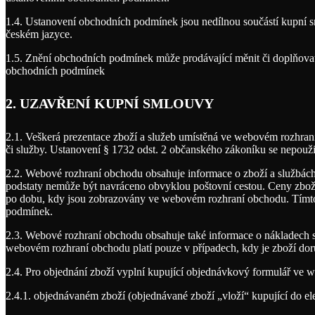
1.4. Ustanovení obchodních podmínek jsou nedílnou součástí kupní 
českém jazyce.
1.5. Znění obchodních podmínek může prodávající měnit či doplňovat
obchodních podmínek
2.
UZAVŘENÍ KUPNÍ SMLOUVY
2.1. Veškerá prezentace zboží a služeb umístěná ve webovém rozhraní
či služby. Ustanovení § 1732 odst. 2 občanského zákoníku se nepouži
2.2. Webové rozhraní obchodu obsahuje informace o zboží a službách, a
podstaty nemůže být navráceno obvyklou poštovní cestou. Ceny zboží 
po dobu, kdy jsou zobrazovány ve webovém rozhraní obchodu. Tímto
podmínek.
2.3. Webové rozhraní obchodu obsahuje také informace o nákladech 
webovém rozhraní obchodu platí pouze v případech, kdy je zboží do
2.4. Pro objednání zboží vyplní kupující objednávkový formulář ve
2.4.1. objednávaném zboží (objednávané zboží „vloží“ kupující do 