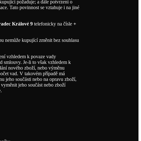
upující požaduje; a dále potvrzení o
ce. Tato povinnost se vztahuje i na jiné
radec Králové 9
telefonicky na čísle
+
lbu nemůže kupující změnit bez souhlasu
 není vzhledem k povaze vady
d smlouvy. Je-li to však vzhledem k
odání nového zboží, nebo výměnu
 počet vad. V takovém případě má
nu jeho součásti nebo na opravu zboží,
 vyměnit jeho součást nebo zboží
.