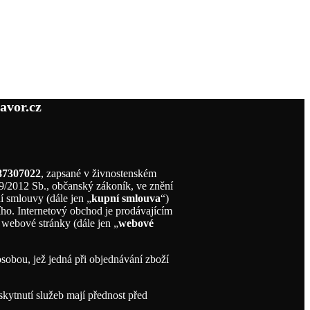
avor.cz
 87307022
, zapsané v živnostenském
89/2012 Sb., občanský zákoník, ve znění
í smlouvy (dále jen „
kupní smlouva
“)
ího. Internetový obchod je prodávajícím
í webové stránky (dále jen „
webové
sobou, jež jedná při objednávání zboží
ytnutí služeb mají přednost před