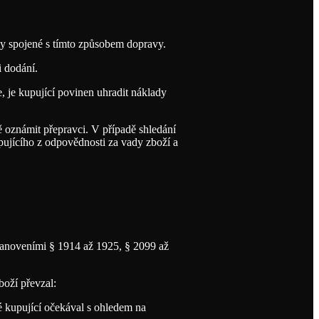
dy spojené s tímto způsobem dopravy.
i dodání.
 je kupující povinen uhradit náklady
ě oznámit přepravci. V případě shledání
pujícího z odpovědnosti za vady zboží a
stanoveními § 1914 až 1925, § 2099 až
boží převzal:
eré kupující očekával s ohledem na