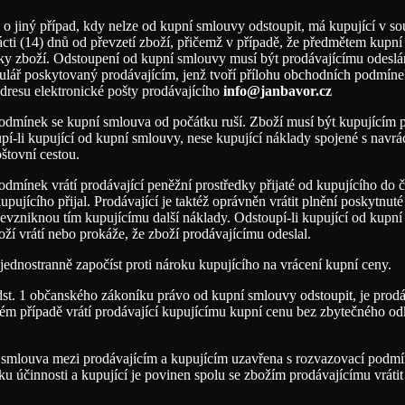
 o jiný případ, kdy nelze od kupní smlouvy odstoupit, má kupující v s
cti (14) dnů od převzetí zboží, přičemž v případě, že předmětem kupní
ávky zboží. Odstoupení od kupní smlouvy musí být prodávajícímu odeslá
ulář poskytovaný prodávajícím, jenž tvoří přílohu obchodních podmí
adresu elektronické pošty prodávajícího
info@janbavor.cz
odmínek se kupní smlouva od počátku ruší. Zboží musí být kupujícím p
-li kupující od kupní smlouvy, nese kupující náklady spojené s navrác
štovní cestou.
dmínek vrátí prodávající peněžní prostředky přijaté od kupujícího do č
jícího přijal. Prodávající je taktéž oprávněn vrátit plnění poskytnuté 
evzniknou tím kupujícímu další náklady. Odstoupí-li kupující od kupní
oží vrátí nebo prokáže, že zboží prodávajícímu odeslal.
jednostranně započíst proti nároku kupujícího na vrácení kupní ceny.
st. 1 občanského zákoníku právo od kupní smlouvy odstoupit, je prodá
vém případě vrátí prodávající kupujícímu kupní cenu bez zbytečného od
cí smlouva mezi prodávajícím a kupujícím uzavřena s rozvazovací podmí
účinnosti a kupující je povinen spolu se zbožím prodávajícímu vrátit 