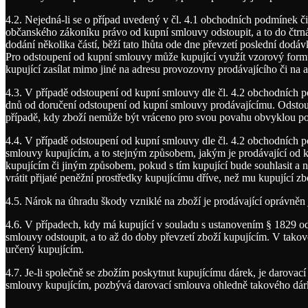
4.2. Nejedná-li se o případ uvedený v čl. 4.1 obchodních podmínek či
občanského zákoníku právo od kupní smlouvy odstoupit, a to do čtrná
dodání několika částí, běží tato lhůta ode dne převzetí poslední dod
Pro odstoupení od kupní smlouvy může kupující využít vzorový form
kupující zasílat mimo jiné na adresu provozovny prodávajícího či na 
4.3. V případě odstoupení od kupní smlouvy dle čl. 4.2 obchodních p
dnů od doručení odstoupení od kupní smlouvy prodávajícímu. Odstoupí
případě, kdy zboží nemůže být vráceno pro svou povahu obvyklou po
4.4. V případě odstoupení od kupní smlouvy dle čl. 4.2 obchodních po
smlouvy kupujícím, a to stejným způsobem, jakým je prodávající od kupu
kupujícím či jiným způsobem, pokud s tím kupující bude souhlasit a n
vrátit přijaté peněžní prostředky kupujícímu dříve, než mu kupující zb
4.5. Nárok na úhradu škody vzniklé na zboží je prodávající oprávněn 
4.6. V případech, kdy má kupující v souladu s ustanovením § 1829 od
smlouvy odstoupit, a to až do doby převzetí zboží kupujícím. V tako
určený kupujícím.
4.7. Je-li společně se zbožím poskytnut kupujícímu dárek, je darova
smlouvy kupujícím, pozbývá darovací smlouva ohledně takového dárku 