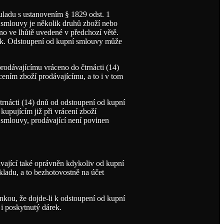
ouladu s ustanovením § 1829 odst. 1
 smlouvy je několik druhů zboží nebo
no ve lhůtě uvedené v předchozí větě.
nek. Odstoupení od kupní smlouvy může
rodávajícímu vráceno do čtrnácti (14)
ením zboží prodávajícímu, a to i v tom
trnácti (14) dnů od odstoupení od kupní
kupujícím již při vrácení zboží
 smlouvy, prodávající není povinen
vající také oprávněn kdykoliv od kupní
kladu, a to bezhotovostně na účet
nkou, že dojde-li k odstoupení od kupní
i poskytnutý dárek.