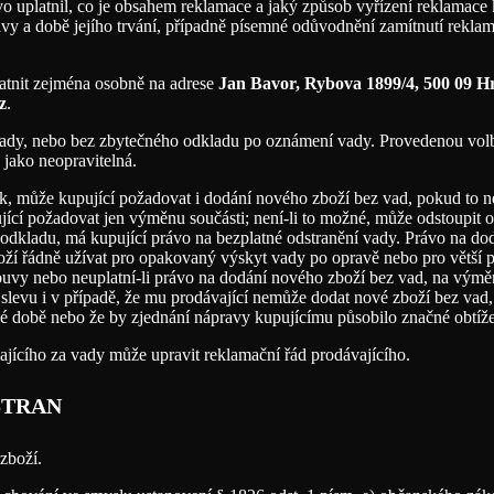
 uplatnil, co je obsahem reklamace a jaký způsob vyřízení reklamace k
vy a době jejího trvání, případně písemné odůvodnění zamítnutí reklama
latnit zejména osobně na adrese
Jan Bavor, Rybova 1899/4, 500 09 H
z
.
ní vady, nebo bez zbytečného odkladu po oznámení vady. Provedenou vo
e jako neopravitelná.
nek, může kupující požadovat i dodání nového zboží bez vad, pokud to
jící požadovat jen výměnu součásti; není-li to možné, může odstoupit o
 odkladu, má kupující právo na bezplatné odstranění vady. Právo na d
boží řádně užívat pro opakovaný výskyt vady po opravě nebo pro větší
louvy nebo neuplatní-li právo na dodání nového zboží bez vad, na výmě
levu i v případě, že mu prodávající nemůže dodat nové zboží bez vad,
ené době nebo že by zjednání nápravy kupujícímu působilo značné obtíže
vajícího za vady může upravit reklamační řád prodávajícího.
STRAN
zboží.