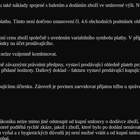
mu také náklady spojené s balením a dodáním zboží ve smluvené výši. N
platbu. Tímto není dotčeno ustanovení čl. 4.6 obchodních podmínek oh
pní cenu zboží společně s uvedením variabilního symbolu platby. V pří
stky na účet prodávajícího.
u nelze vzájemně kombinovat.
ecně závaznými právními předpisy, vystaví prodávající ohledně plateb 
přidané hodnoty. Daňový doklad – fakturu vystaví prodávající kupující
pujícímu účtenku. Zároveň je povinen zaevidovat přijatou tržbu u správ
ákoníku nelze mimo jiné odstoupit od kupní smlouvy o dodávce zboží, 
teré podléhá rychlé zkáze, jakož i zboží, které bylo po dodání nenávr
lu vyňal a z hygienických důvodů jej není možné vrátit a od kupní sm
obal.