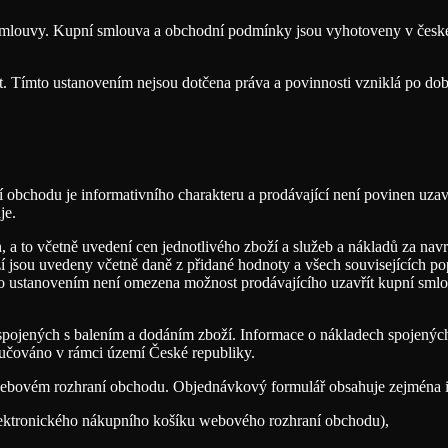
smlouvy. Kupní smlouva a obchodní podmínky jsou vyhotoveny v české
. Tímto ustanovením nejsou dotčena práva a povinnosti vzniklá po dob
 obchodu je informativního charakteru a prodávající není povinen uzav
je.
 to včetně uvedení cen jednotlivého zboží a služeb a nákladů za navrác
jsou uvedeny včetně daně z přidané hodnoty a všech souvisejících popl
 ustanovením není omezena možnost prodávajícího uzavřít kupní smlo
spojených s balením a dodáním zboží. Informace o nákladech spojenýc
ručováno v rámci území České republiky.
 webovém rozhraní obchodu. Objednávkový formulář obsahuje zejména 
elektronického nákupního košíku webového rozhraní obchodu),