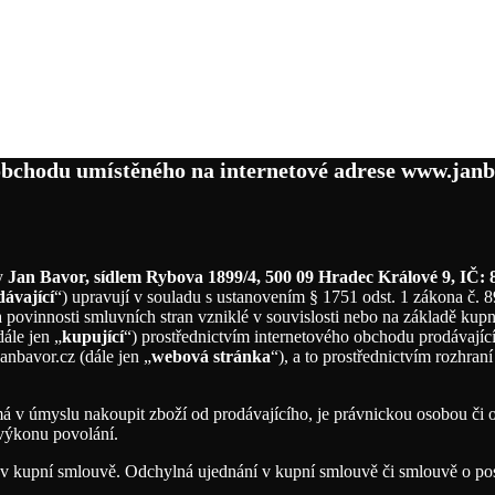
nky
Obchodní podmínky
 obchodu umístěného na internetové adrese www.janb
my
Jan Bavor, sídlem Rybova 1899/4, 500 09 Hradec Králové 9, IČ:
ávající
“) upravují v souladu s ustanovením § 1751 odst. 1 zákona č. 
 povinnosti smluvních stran vzniklé v souvislosti nebo na základě kupn
ále jen „
kupující
“) prostřednictvím internetového obchodu prodávajíc
nbavor.cz (dále jen „
webová stránka
“), a to prostřednictvím rozhran
á v úmyslu nakoupit zboží od prodávajícího, je právnickou osobou či o
 výkonu povolání.
v kupní smlouvě. Odchylná ujednání v kupní smlouvě či smlouvě o posk