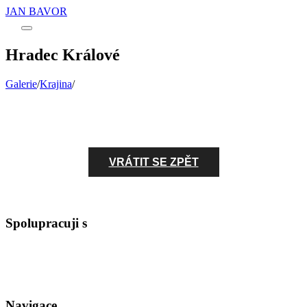
JAN BAVOR
Main
menu
Hradec Králové
Galerie
/
Krajina
/
VRÁTIT SE ZPĚT
Spolupracuji s
Navigace