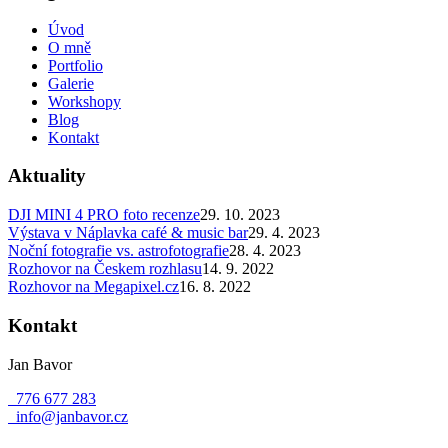
Úvod
O mně
Portfolio
Galerie
Workshopy
Blog
Kontakt
Aktuality
DJI MINI 4 PRO foto recenze
29. 10. 2023
Výstava v Náplavka café & music bar
29. 4. 2023
Noční fotografie vs. astrofotografie
28. 4. 2023
Rozhovor na Českem rozhlasu
14. 9. 2022
Rozhovor na Megapixel.cz
16. 8. 2022
Kontakt
Jan Bavor
776 677 283
info@janbavor.cz