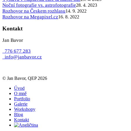
Noční fotografie vs. astrofotografie
28. 4. 2023
Rozhovor na Českem rozhlasu
14. 9. 2022
Rozhovor na Megapixel.cz
16. 8. 2022
Kontakt
Jan Bavor
776 677 283
info@janbavor.cz
© Jan Bavor, QEP 2026
Úvod
O mně
Portfolio
Galerie
Workshopy
Blog
Kontakt