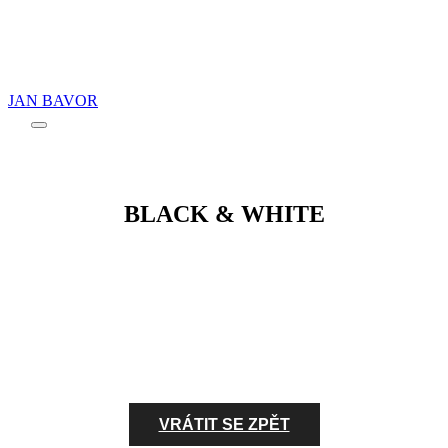
JAN BAVOR
Main
menu
BLACK & WHITE
GALERIE
/
KRAJINA
/
VRÁTIT SE ZPĚT