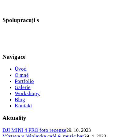
Spolupracuji s
Navigace
Úvod
O mně
Portfolio
Galerie
Workshopy
Blog
Kontakt
Aktuality
DJI MINI 4 PRO foto recenze
29. 10. 2023
Výstava v Náplavka café & music bar
29. 4. 2023