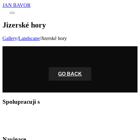
JAN BAVOR
Main
menu
Jizerské hory
Gallery
/
Landscape
/
Jizerské hory
6000JIZERKY
6000VODOPAD
VODOPAD1
STROMYVMLZE
2048_DSC0060-
GO BACK
HDR
A
Spolupracuji s
Navigace